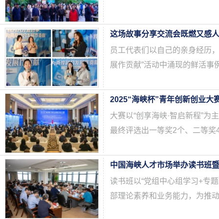
这场故事分享交流会既燃又感
员工代表们以自己的亲身经历，
展作贡献”活动中涌现的鲜活事
2025“海峡杯”青年创新创业
大赛以“创享海峡·智启新程”为
最终评选出一等奖2个、二等奖
中国海峡人才市场举办读书班
读书班以“党组中心组学习+专
部理论素养和业务能力，为推