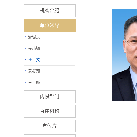
机构介绍
单位领导
游诚志
吴小颖
王 文
黄挺颖
王 飏
内设部门
直属机构
宣传片