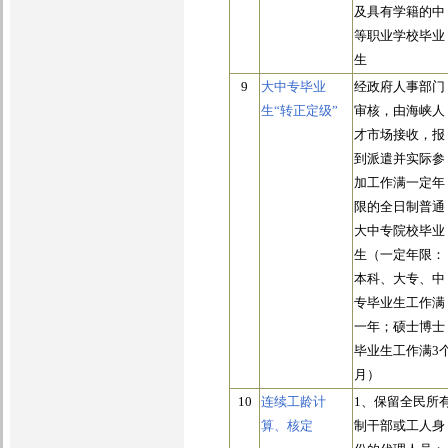
及具有学籍的中
等职业学校毕业
生
9
大中专毕业
经政府人事部门
生“转正定级”
审核，由海峡人
才市场接收，报
到派遣并实际参
加工作满一定年
限的全日制普通
大中专院校毕业
生（一定年限：
本科、大专、中
专毕业生工作满
一年；硕士博士
毕业生工作满3
月）
10
连续工龄计
1、保留全民所
算、核定
制干部或工人身