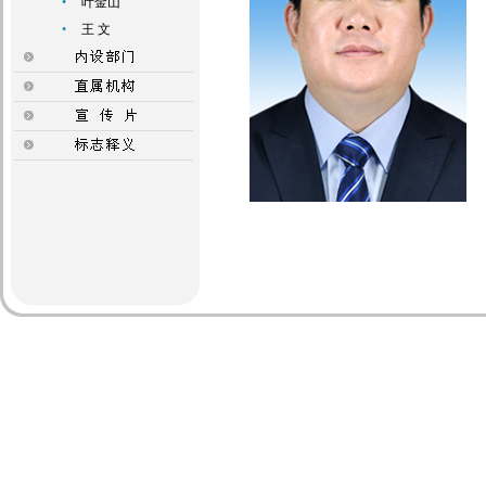
•
叶金山
•
王 文